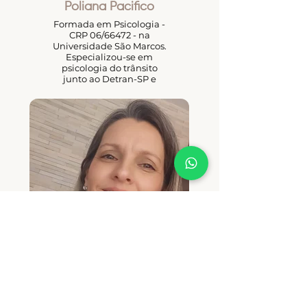
Poliana Pacifico
Formada em Psicologia -
CRP 06/66472 - na
Universidade São Marcos.
Especializou-se em
psicologia do trânsito
junto ao Detran-SP e
especialização da Fiocruz
para o atendimento em
pandemias à profissionais
de linha de frente no
enfrentamento ao Covid-
19, Atualmente cursando
Constelação Familiar pela
Universidade Innovare
Hellinger Schuller.
Caroline Ziccardi
Fisioterapeuta com
especialização em