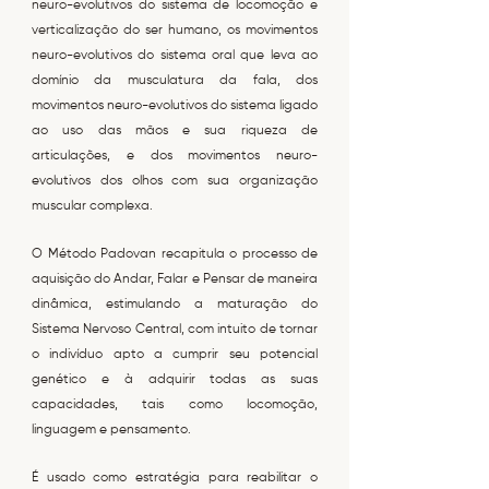
neuro-evolutivos do sistema de locomoção e
verticalização do ser humano, os movimentos
neuro-evolutivos do sistema oral que leva ao
domínio da musculatura da fala, dos
movimentos neuro-evolutivos do sistema ligado
ao uso das mãos e sua riqueza de
articulações, e dos movimentos neuro-
evolutivos dos olhos com sua organização
muscular complexa.
O Método Padovan recapitula o processo de
aquisição do Andar, Falar e Pensar de maneira
dinâmica, estimulando a maturação do
Sistema Nervoso Central, com intuito de tornar
o indivíduo apto a cumprir seu potencial
genético e à adquirir todas as suas
capacidades, tais como locomoção,
linguagem e pensamento.
É usado como estratégia para reabilitar o