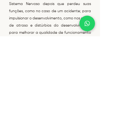
Sistema Nervoso depois que perdeu suas
funções, como no caso de um acidente; para
impulsionar o desenvolvimento, como nos casos
de atraso e distúrbios do desenvolvimento;
para melhorar a qualidade de funcionamento
e integração do Sistema Nervoso, e nos casos
de disfunções tais como: transtorno de
aprendizagem, hiperatividade, distúrbios e
dificuldade de atenção e concentração,
(TDAH) etc.
A técnica pode ser aplicada em todas as
faixas etárias, do bebê à terceira idade, com
excelentes resultados. Para ser aplicado, o
Método Padovan não necessita sequer da
colaboração do paciente, pois não é preciso
que seu nível de consciência esteja normal
para que as estimulações tenham efeito, e
pode ser aplicado em consultórios, em leitos,