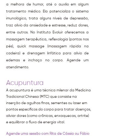
a melhora de humor, até o auxílio em algum
tratamento médico. Ela potencializa o sistema
imunológico, trata alguns níveis de depressão,
traz alívio da ansiedade e estresse, reduz dores,
entre outros. No Instituto Evoluir oferecemos a
massagem terapêutica, reflexologia (pontos nos
pés), quick massage (massagem rápida na
cadeira) e drenagem linfática para alívio de
edemas e inchaço no corpo. Agende um
atendimento.
Acupuntura
A acupuntura é uma técnica milenar da Medicina
Tradicional Chinesa (MTC) que consiste na
inserção de agulhas finas, sementes ou laser em
pontos específicos do corpo para tratar doenças,
aliviar dores (como crônicas, enxaquecas, artrite)
e equilibrar o fluxo de energia vital.
Agende uma sessão com Rita de Cássia ou Fábio