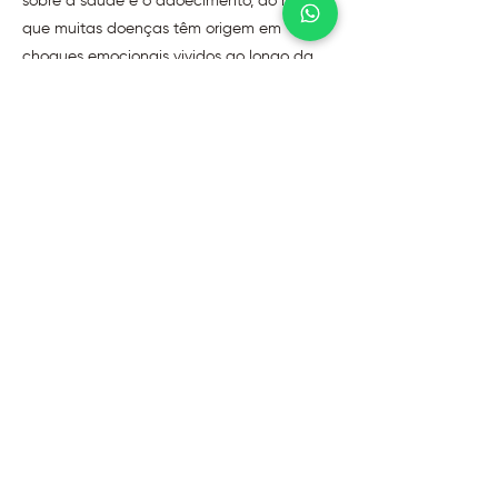
sobre a saúde e o adoecimento, ao revelar
que muitas doenças têm origem em
choques emocionais vividos ao longo da
nossa trajetória, desde a concepção, a
gestação, até diferentes fases da vida.​
Baseadas em cinco princípios
fundamentais, elas nos ajudam a
compreender que corpo e mente estão em
constante diálogo. Ao invés de enxergar os
sintomas como inimigos, essa abordagem
mostra que eles são respostas inteligentes
de autorregulação, um chamado do
organismo para olhar mais de perto nossas
emoções e experiências.
Agende uma sessão com
Poliana Pacifico