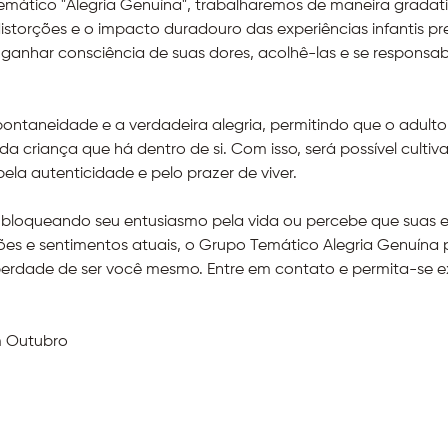
mático "Alegria Genuína", trabalharemos de maneira gradati
istorções e o impacto duradouro das experiências infantis pr
ganhar consciência de suas dores, acolhê-las e se responsabil
ontaneidade e a verdadeira alegria, permitindo que o adulto vo
 criança que há dentro de si. Com isso, será possível cultiva
ela autenticidade e pelo prazer de viver.
 bloqueando seu entusiasmo pela vida ou percebe que suas e
ões e sentimentos atuais, o Grupo Temático Alegria Genuína 
iberdade de ser você mesmo. Entre em contato e permita-se e
m Outubro 
  