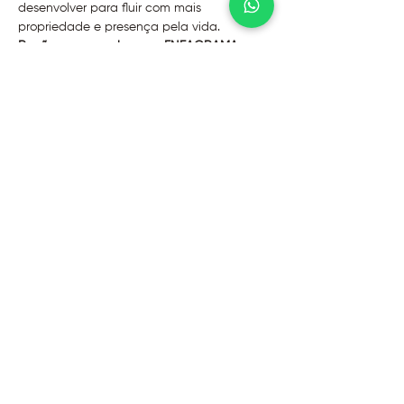
desenvolver para fluir com mais 
propriedade e presença pela vida.
Razões para conhecer o ENEAGRAMA:
1º conhecer melhor a si mesmo
2º tomar consciência das diferentes 
motivações internas dos outros tipos de 
personalidades
3º facilitar relacionamentos
4º traçar um caminho de desenvolvimento
@2026 - Instituto Evoluir
Termos de uso