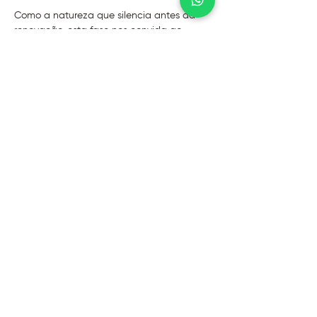
Como a natureza que silencia antes da 
renovação, esta fase nos convida ao 
recolhimento, à reflexão e à renovação 
interior. 
Permita-se desacelerar e ouvir a sua 
intuição para plantar as sementes do que 
deseja florescer.
@2026 - Instituto Evoluir
Termos de uso