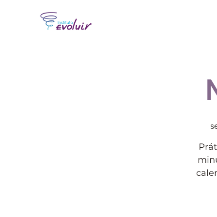
s
Prát
minu
cale