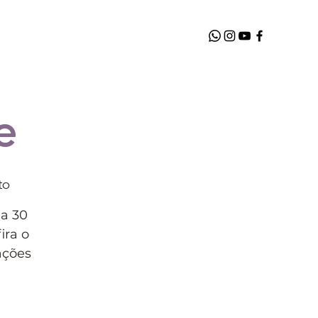
e
to
 a 30
ira o
ações