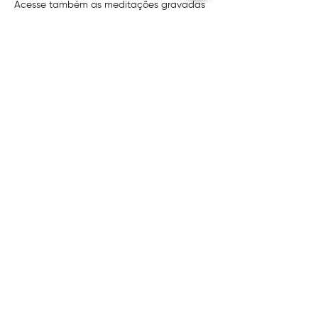
Acesse também as meditações gravadas 
em:
https://www.institutoevoluir.com.br/medita
cao
Disponível no Soundcloud e Spotify
Dúvidas, entre em contato pelo whatsapp 
(11) 3230-8514
@2026 - Instituto Evoluir
Termos de uso