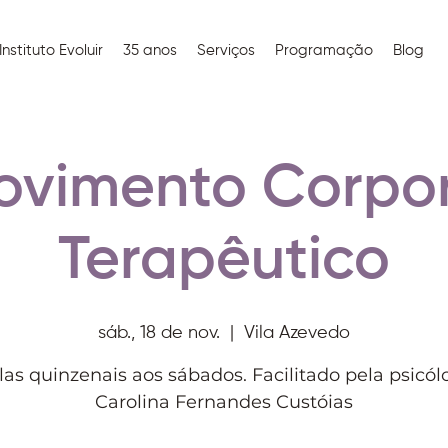
Instituto Evoluir
35 anos
Serviços
Programação
Blog
ovimento Corpor
Terapêutico
sáb., 18 de nov.
  |  
Vila Azevedo
las quinzenais aos sábados. Facilitado pela psicól
Carolina Fernandes Custóias