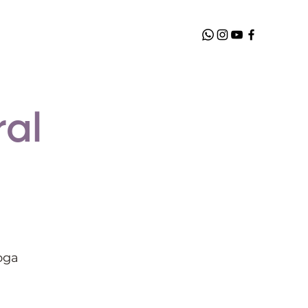
al
oga