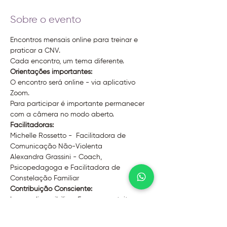
Sobre o evento
Encontros mensais online para treinar e 
praticar a CNV.
Cada encontro, um tema diferente.
Orientações importantes:
O encontro será online - via aplicativo 
Zoom.
Para participar é importante permanecer 
com a câmera no modo aberto.
Facilitadoras:
Michelle Rossetto -  Facilitadora de 
Comunicação Não-Violenta
Alexandra Grassini - Coach, 
Psicopedagoga e Facilitadora de 
Constelação Familiar
Contribuição Consciente:
Iremos disponibilizar 5 vagas gratuitas e 
mais 3 lotes de contribuição nos valores 
de : R$ 10 | R$ 20 | R$ 30