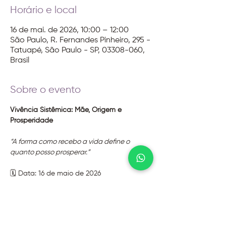
Horário e local
16 de mai. de 2026, 10:00 – 12:00
São Paulo, R. Fernandes Pinheiro, 295 -
Tatuapé, São Paulo - SP, 03308-060,
Brasil
Sobre o evento
Vivência Sistêmica: Mãe, Origem e 
Prosperidade
“A forma como recebo a vida define o 
quanto posso prosperar.”
🗓️ Data: 16 de maio de 2026
⏰ Horário: 10h às 12h
Local: Instituto Evoluir
Com Mariza Maída e Tânia Lopes