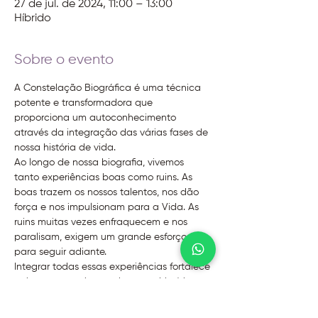
27 de jul. de 2024, 11:00 – 13:00
Híbrido
Sobre o evento
A Constelação Biográfica é uma técnica 
potente e transformadora que 
proporciona um autoconhecimento 
através da integração das várias fases de 
nossa história de vida. 
Ao longo de nossa biografia, vivemos 
tanto experiências boas como ruins. As 
boas trazem os nossos talentos, nos dão 
força e nos impulsionam para a Vida. As 
ruins muitas vezes enfraquecem e nos 
paralisam, exigem um grande esforço 
para seguir adiante.
Integrar todas essas experiências fortalece 
pois nos apropriamos da nossa história 
trazendo um maior sentido à nossa 
identidade.