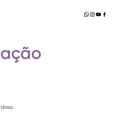
lação
rdoso