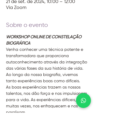
21 de set. de 2024, 10:00 – 12:00
Via Zoom
Sobre o evento
WORKSHOP ONLINE DE CONSTELAÇÃO 
BIOGRÁFICA
Venha conhecer uma técnica potente e 
transformadora que proporciona 
autoconhecimento através da integração 
das várias fases da sua história de vida. 
Ao longo da nossa biografia, vivemos 
tanto experiências boas como difíceis. 
As boas experiências trazem os nossos 
talentos, nos dão força e nos impulsionam 
para a vida. As experiências difíceis, 
muitas vezes, nos enfraquecem e nos 
paralisam.
Neste workshop você aprenderá a integrar 
todas essas experiências para se 
fortalecer e se apropriar da sua história de 