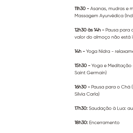
11h30 - 
Asanas, mudras e me
Massagem Ayurvédica (Indi
12h30 às 14h - 
Pausa para 
valor do almoço não está i
14h - 
Yoga Nidra - relaxame
15h30 - 
Yoga e Meditação co
Saint Germain)
16h30 - 
Pausa para o Chá (
Silvia Carla)
17h30: 
Saudação à Lua: aula
18h30: 
Encerramento