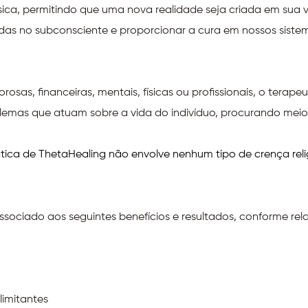
ísica, permitindo que uma nova realidade seja criada em sua v
s no subconsciente e proporcionar a cura em nossos sistema
osas, financeiras, mentais, físicas ou profissionais, o terap
blemas que atuam sobre a vida do indivíduo, procurando meios
ática de ThetaHealing não envolve nenhum tipo de crença reli
ssociado aos seguintes benefícios e resultados, conforme rel
limitantes