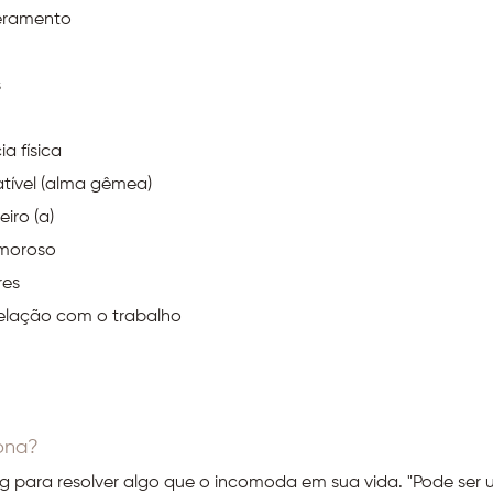
eramento
s
a física
tível (alma gêmea)
iro (a)
amoroso
res
elação com o trabalho
ona?
ng para resolver algo que o incomoda em sua vida. "Pode ser