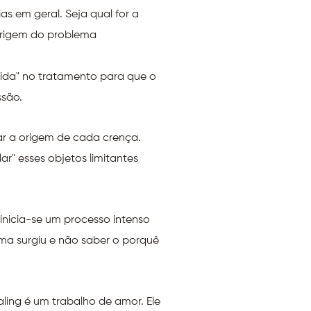
ias em geral. Seja qual for a
origem do problema
rtida" no tratamento para que o
ssão.
rar a origem de cada crença.
r" esses objetos limitantes
inicia-se um processo intenso
ma surgiu e não saber o porquê
ling é um trabalho de amor. Ele