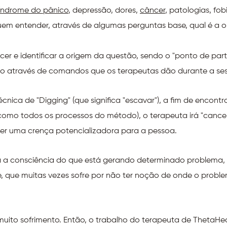
índrome do pânico
, depressão, dores,
câncer
, patologias, fob
uem entender, através de algumas perguntas base, qual é a 
cer e identificar a origem da questão, sendo o "ponto de pa
do através de comandos que os terapeutas dão durante a se
écnica de "Digging" (que significa "escavar"), a fim de encont
omo todos os processos do método), o terapeuta irá "cancela
er uma crença potencializadora para a pessoa.
a a consciência do que está gerando determinado problema, 
, que muitas vezes sofre por não ter noção de onde o proble
uito sofrimento. Então, o trabalho do terapeuta de ThetaHea