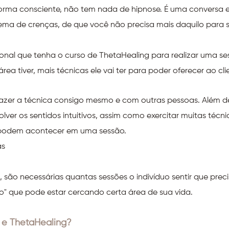
orma consciente, não tem nada de hipnose. É uma conversa e
ema de crenças, de que você não precisa mais daquilo para s
ional que tenha o curso de ThetaHealing para realizar uma s
ea tiver, mais técnicas ele vai ter para poder oferecer ao cli
fazer a técnica consigo mesmo e com outras pessoas. Além 
olver os sentidos intuitivos, assim como exercitar muitas té
 podem acontecer em uma sessão.
as
 são necessárias quantas sessões o indivíduo sentir que preci
lho" que pode estar cercando certa área de sua vida.
i e ThetaHealing?