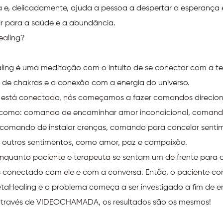
 e, delicadamente, ajuda a pessoa a despertar a esperança 
ir para a saúde e a abundância.
aling?
ling é uma meditação com o intuito de se conectar com a terr
de chakras e a conexão com a energia do universo.
 está conectado, nós começamos a fazer comandos direciona
 como: comando de encaminhar amor incondicional, comand
comando de instalar crenças, comando para cancelar sentim
r outros sentimentos, como amor, paz e compaixão.
quanto paciente e terapeuta se sentam um de frente para o o
s conectado com ele e com a conversa. Então, o paciente co
etaHealing e o problema começa a ser investigado a fim de 
a através de VIDEOCHAMADA, os resultados são os mesmos!