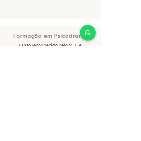
Formação em Psicodrama
Curso reconhecido pelo MEC e
FEBRAP
Saiba mais
Viva a Sua Melhor Versão
Um encontro de crescimento com
as práticas de vida integral.
Ministrado por Del Mar Franco