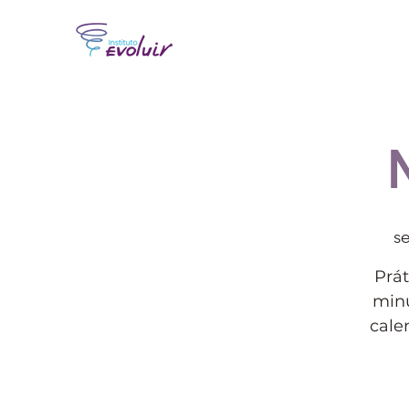
se
Prát
minu
cale