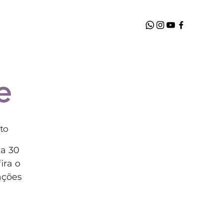
e
to
 a 30
ira o
ações