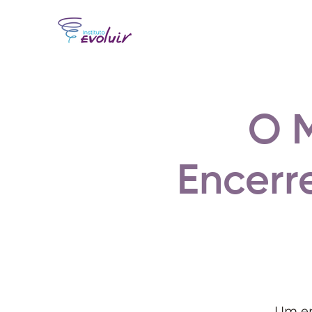
O 
Encerr
Um en