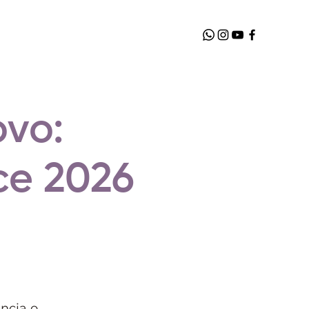
vo:
ce 2026
ncia o