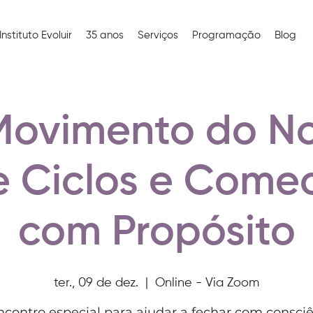
Instituto Evoluir
35 anos
Serviços
Programação
Blog
Movimento do No
e Ciclos e Come
com Propósito
ter., 09 de dez.
  |  
Online - Via Zoom
contro especial para ajudar a fechar com consciê