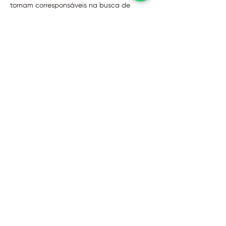
tornam corresponsáveis na busca de 
soluções e superações dos desafios do 
cotidiano, em um ambiente acolhedor e 
caloroso.
Toda quarta-feira das 9h às 10h30.
Com Liliana Marchetti, Laura Beccaro e 
Michelle Rossetto.
@2026 - Instituto Evoluir
Termos de uso