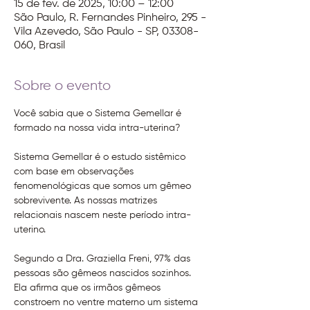
15 de fev. de 2025, 10:00 – 12:00
São Paulo, R. Fernandes Pinheiro, 295 -
Vila Azevedo, São Paulo - SP, 03308-
060, Brasil
Sobre o evento
Você sabia que o Sistema Gemellar é 
formado na nossa vida intra-uterina?
Sistema Gemellar é o estudo sistêmico 
com base em observações 
fenomenológicas que somos um gêmeo 
sobrevivente. As nossas matrizes 
relacionais nascem neste período intra-
uterino.
Segundo a Dra. Graziella Freni, 97% das 
pessoas são gêmeos nascidos sozinhos.
Ela afirma que os irmãos gêmeos 
constroem no ventre materno um sistema 