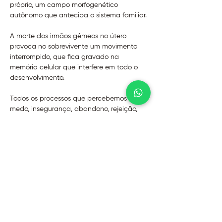
próprio, um campo morfogenético 
autônomo que antecipa o sistema familiar.
A morte dos irmãos gêmeos no útero 
provoca no sobrevivente um movimento 
interrompido, que fica gravado na 
memória celular que interfere em todo o 
desenvolvimento. 
Todos os processos que percebemos de 
medo, insegurança, abandono, rejeição, 
humilhação, baixa auto  estima, controle, 
exigência, rigidez, etc pode ter um fio 
energético com o Sistêmica Gemellar.
Nesta vivência, iremos entender como os 
gemellares estão atuando de forma 
inconsciente no nosso emocional, no nosso 
corpo e nosso sistema de crenças.
Garanta a sua vaga no site