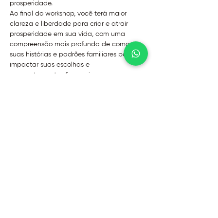
prosperidade. 
Ao final do workshop, você terá maior 
clareza e liberdade para criar e atrair 
prosperidade em sua vida, com uma 
compreensão mais profunda de como 
suas histórias e padrões familiares podem 
impactar suas escolhas e 
comportamentos financeiros.
Dia 21 de setembro das 14h às 17h
Presencial - No Instituto Evoluir
Facilitadora: Halana Amorim
Garanta a sua vaga no site
https://www.institutoevoluir.com.br/informa
-es-do-evento-e-registro/jornada-interior-
prosperidade-ao-olhar-das-constelacoes-
familiares
@2026 - Instituto Evoluir
Termos de uso